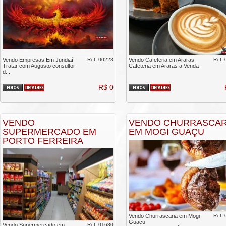
Vendo Empresas Em Jundiaí
Ref. 00228
Vendo Cafeteria em Araras
Ref.
Tratar com Augusto consultor
Cafeteria em Araras a Venda
d...
R$ 0
VENDO
VENDO CHURRASCAR
SUPERMERCADO EM
EM MOGI GUAÇU
PORTO FERREIRA
Vendo Churrascaria em Mogi
Ref.
Guaçu
Vendo Supermercado em
Ref. 01680