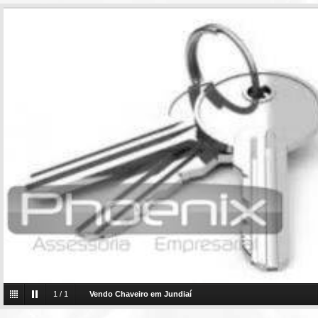
1
/
1
Vendo Chaveiro em Jundiaí