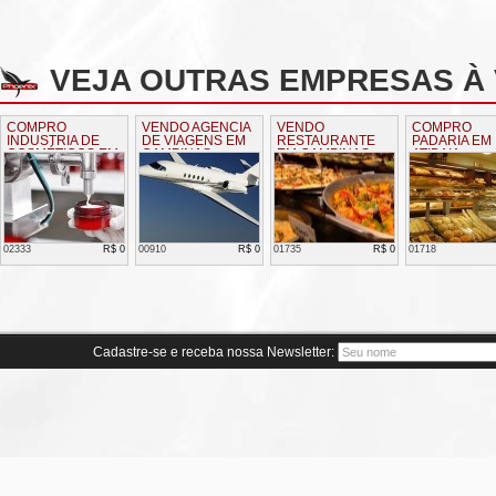
VEJA OUTRAS EMPRESAS À 
COMPRO
VENDO AGENCIA
VENDO
COMPRO
INDUSTRIA DE
DE VIAGENS EM
RESTAURANTE
PADARIA EM
COSMÉTICOS EM
CAMPINAS
EM CAMPINAS
ATIBAIA
SÃO PAULO
02333
R$ 0
00910
R$ 0
01735
R$ 0
01718
Cadastre-se e receba nossa Newsletter: