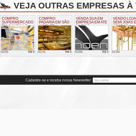
VEJA OUTRAS EMPRESAS À 
COMPRO
COMPRO
VENDA SUA EM
VENDO LOJA
SUPERMERCADO
PADARIA EM SÃO
EMPRESA EM ATE
SEMI JOIAS 
EM CAMPINAS
VICENTE
90 DIAS
ARARAS
02331
R$ 0
01731
R$ 0
01355
R$ 0
01794
Cadastre-se e receba nossa Newsletter: