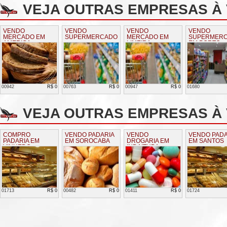
VEJA OUTRAS EMPRESAS À
VENDO
VENDO
VENDO
VENDO
MERCADO EM
SUPERMERCADO
MERCADO EM
SUPERMER
AMERICA
LIMEIRA
EM PORTO
FERREIRA
00942
R$ 0
00763
R$ 0
00947
R$ 0
01680
VEJA OUTRAS EMPRESAS À 
COMPRO
VENDO PADARIA
VENDO
VENDO PADA
PADARIA EM
EM SOROCABA
DROGARIA EM
EM SANTOS
VINHEDO
INDAITUBA
01713
R$ 0
00482
R$ 0
01411
R$ 0
01724